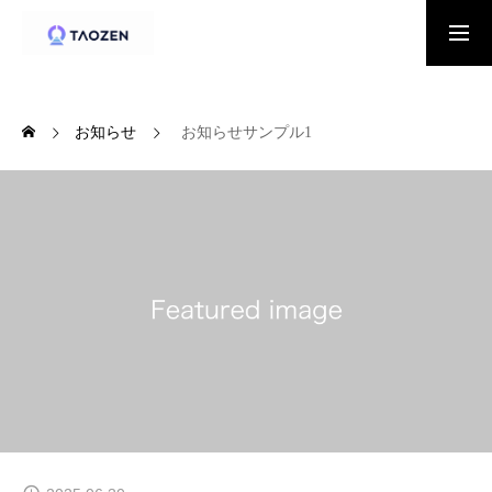
Prociel
お知らせ
お知らせサンプル1
アポイント心理学
アポの基本
アポ社会問題
組織概要